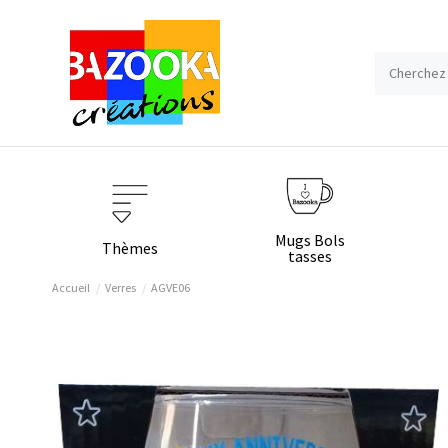
Mugs Bols
Thèmes
tasses
Accueil
Verres
AGVE06