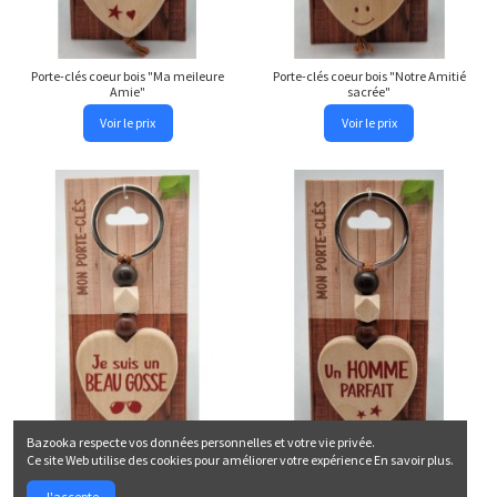
Porte-clés coeur bois "Ma meileure
Porte-clés coeur bois "Notre Amitié
Amie"
sacrée"
Voir le prix
Voir le prix
Bazooka respecte vos données personnelles et votre vie privée.
Ce site Web utilise des cookies pour améliorer votre expérience
En savoir plus.
Porte-clés coeur bois "J'suis un Beau
Porte-clés coeur bois "Un Homme
Gosse"
Parfait"
J'accepte