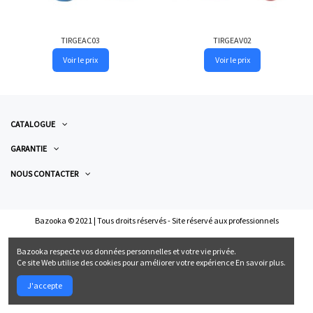
TIRGEAC03
TIRGEAV02
Voir le prix
Voir le prix
CATALOGUE
GARANTIE
NOUS CONTACTER
Bazooka © 2021 | Tous droits réservés - Site réservé aux professionnels
Bazooka respecte vos données personnelles et votre vie privée.
Ce site Web utilise des cookies pour améliorer votre expérience
En savoir plus.
J'accepte